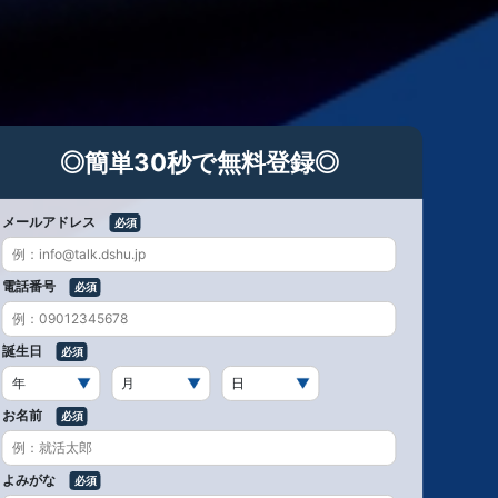
◎簡単30秒で無料登録◎
メールアドレス
電話番号
誕生日
お名前
よみがな