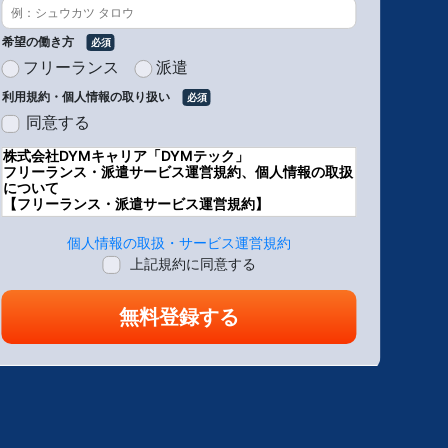
希望の働き方
フリーランス
派遣
利用規約・個人情報の取り扱い
同意する
株式会社DYMキャリア「DYMテック」
フリーランス・派遣サービス運営規約、個人情報の取扱
について
【フリーランス・派遣サービス運営規約】
フリーランス・派遣サービス利用規約
個人情報の取扱・サービス運営規約
株式会社DYMキャリア(以下、「当社」と記載)が提供するフ
上記規約に同意する
リーランス・派遣サービスの(以下「本サービス」と記載)ご
登録にあたっては、以下の運営規約(以下「本規約」といい
ます)についてご承諾の上でお申込み頂けますようお願い致
します。
１．(定義)
本規約において使用される各用語の定義は、以下に定める通
りと致します。
(１) 本サービス
利用者からお伺いしたヒアリング内容と求人企業が希望する
求人条件との照合、案件情報の提供、電話や面談によるカウ